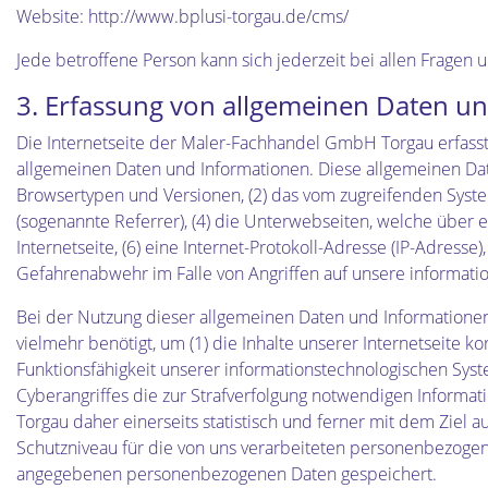
Website: http://www.bplusi-torgau.de/cms/
Jede betroffene Person kann sich jederzeit bei allen Frage
3. Erfassung von allgemeinen Daten u
Die Internetseite der Maler-Fachhandel GmbH Torgau erfasst 
allgemeinen Daten und Informationen. Diese allgemeinen Dat
Browsertypen und Versionen, (2) das vom zugreifenden System
(sogenannte Referrer), (4) die Unterwebseiten, welche über e
Internetseite, (6) eine Internet-Protokoll-Adresse (IP-Adress
Gefahrenabwehr im Falle von Angriffen auf unsere informat
Bei der Nutzung dieser allgemeinen Daten und Informatione
vielmehr benötigt, um (1) die Inhalte unserer Internetseite ko
Funktionsfähigkeit unserer informationstechnologischen Syst
Cyberangriffes die zur Strafverfolgung notwendigen Inform
Torgau daher einerseits statistisch und ferner mit dem Ziel
Schutzniveau für die von uns verarbeiteten personenbezogen
angegebenen personenbezogenen Daten gespeichert.