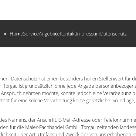
Home
Service
Angebote
Kontakt
Impressum
Datenschutz
hmen. Datenschutz hat einen besonders hohen Stellenwert für 
 Torgau ist grundsätzlich ohne jede Angabe personenbezogene
n Anspruch nehmen möchte, könnte jedoch eine Verarbeitung p
ht für eine solche Verarbeitung keine gesetzliche Grundlage, 
es Namens, der Anschrift, E-Mail-Adresse oder Telefonnummer e
en für die Maler-Fachhandel GmbH Torgau geltenden landessp
lichkeit über Art, Umfang und Zweck der von uns erhobenen, 